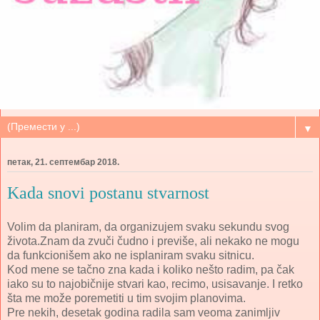
▼
петак, 21. септембар 2018.
Kada snovi postanu stvarnost
Volim da planiram, da organizujem svaku sekundu svog
života.Znam da zvuči čudno i previše, ali nekako ne mogu
da funkcionišem ako ne isplaniram svaku sitnicu.
Kod mene se tačno zna kada i koliko nešto radim, pa čak
iako su to najobičnije stvari kao, recimo, usisavanje. I retko
šta me može poremetiti u tim svojim planovima.
Pre nekih, desetak godina radila sam veoma zanimljiv