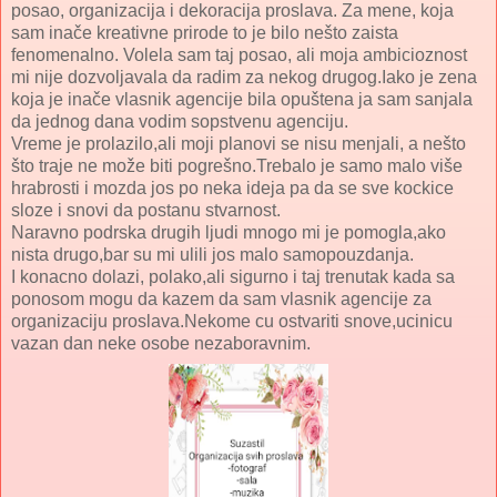
posao, organizacija i dekoracija proslava. Za mene, koja
sam inače kreativne prirode to je bilo nešto zaista
fenomenalno. Volela sam taj posao, ali moja ambicioznost
mi nije dozvoljavala da radim za nekog drugog.Iako je zena
koja je inače vlasnik agencije bila opuštena ja sam sanjala
da jednog dana vodim sopstvenu agenciju.
Vreme je prolazilo,ali moji planovi se nisu menjali, a nešto
što traje ne može biti pogrešno.Trebalo je samo malo više
hrabrosti i mozda jos po neka ideja pa da se sve kockice
sloze i snovi da postanu stvarnost.
Naravno podrska drugih ljudi mnogo mi je pomogla,ako
nista drugo,bar su mi ulili jos malo samopouzdanja.
I konacno dolazi, polako,ali sigurno i taj trenutak kada sa
ponosom mogu da kazem da sam vlasnik agencije za
organizaciju proslava.Nekome cu ostvariti snove,ucinicu
vazan dan neke osobe nezaboravnim.